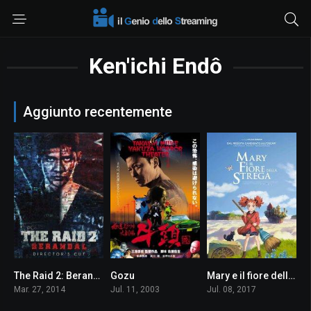
Ken'ichi Endô
Aggiunto recentemente
The Raid 2: Berandal
Gozu
Mary e il fiore della strega
8.0
7.0
6.8
Mar. 27, 2014
Jul. 11, 2003
Jul. 08, 2017