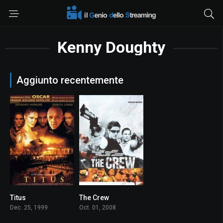
Kenny Doughty
Aggiunto recentemente
Titus
The Crew
7.2
6.0
Dec. 25, 1999
Oct. 01, 2008