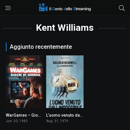
Kent Williams
Aggiunto recentemente
WarGames – Giochi di guerra
L’uomo venuto dall’impossibile
7.1
7.1
Jun. 03, 1983
Aug. 31, 1979