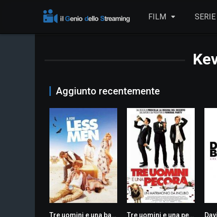
FILM
SERIE
Kev
Aggiunto recentemente
Tre uomini e una bara
Tre uomini e una pecora
4.8
5.7