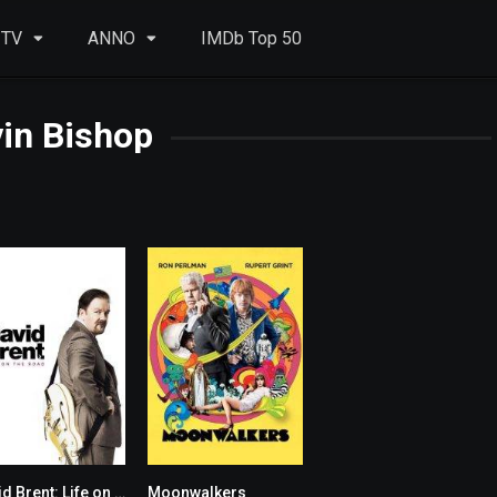
 TV
ANNO
IMDb Top 50
in Bishop
David Brent: Life on the Road
Moonwalkers
6.3
6.1