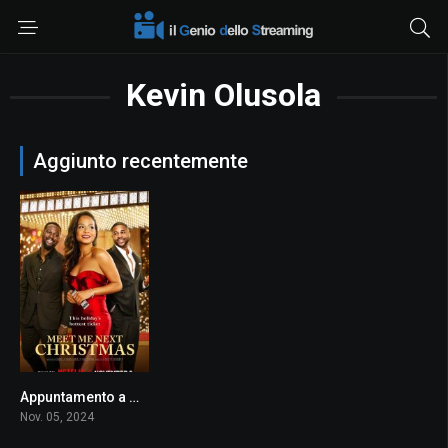
Kevin Olusola
Aggiunto recentemente
Appuntamento a Natale
0
Nov. 05, 2024