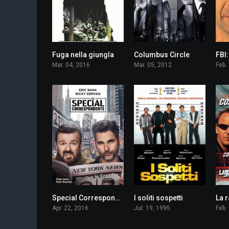
Fuga nella giungla
Columbus Circle
5.0
6.0
Mar. 04, 2016
Mar. 05, 2012
Feb.
Special Correspondents
I soliti sospetti
La 
5.8
8.6
Apr. 22, 2016
Jul. 19, 1995
Feb.