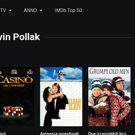
 TV
ANNO
IMDb Top 50
in Pollak
inò
Amnesia investigativa
Due irresistibili brontoloni
8.2
5.7
7.0