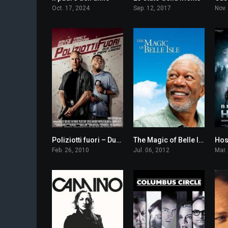
Oct. 17, 2024
Sep. 12, 2017
Nov.
Poliziotti fuori – Due sbirri a piede libero
The Magic of Belle Isle
Hos
5.6
7.0
Feb. 26, 2010
Jul. 06, 2012
Mar.