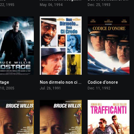
 22, 1995
May. 06, 1994
Dec. 25, 1993
tage
Non dirmelo non ci credo
Codice d’onore
6.6
5.4
7.7
 10, 2005
Jul. 26, 1991
Dec. 11, 1992