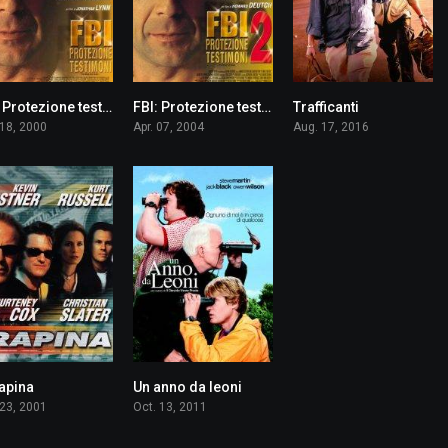
FBI: Protezione testimoni
FBI: Protezione testimoni 2
Trafficanti
6.7
5.5
7.1
 18, 2000
Apr. 07, 2004
Aug. 17, 2016
rapina
Un anno da leoni
5.9
6.2
 23, 2001
Oct. 13, 2011