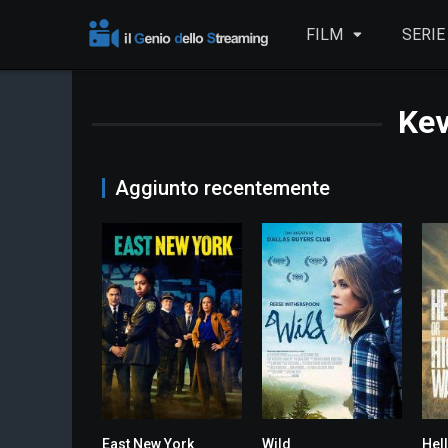
FILM
SERIE
Kev
Aggiunto recentemente
East New York
Wild
Hel
7.6
7.1