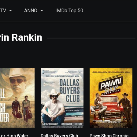
 TV
ANNO
IMDb Top 50
in Rankin
l or High Water
Dallas Buyers Club
Pawn Shop Chronicles
7.6
8.0
6.0