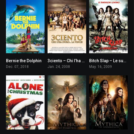
Bernie the Dolphin
3ciento – Chi l’ha duro… la vince!
Bitch Slap – Le superdotate
5.6
2.8
4.5
Dec. 07, 2018
Jan. 24, 2008
May. 16, 2009