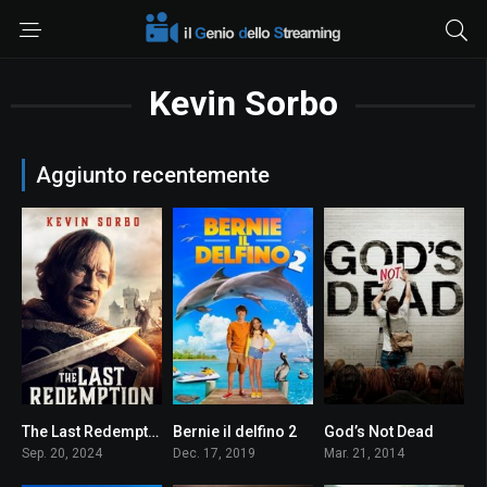
Kevin Sorbo
Aggiunto recentemente
The Last Redemption
Bernie il delfino 2
God’s Not Dead
6.7
5.8
4.7
Sep. 20, 2024
Dec. 17, 2019
Mar. 21, 2014