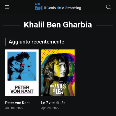
Khalil Ben Gharbia
Aggiunto recentemente
Peter von Kant
Le 7 vite di Léa
6.3
10
Jul. 06, 2022
Apr. 28, 2022