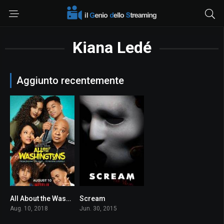
Kiana Ledé
Aggiunto recentemente
All About the Washingtons
Scream
4.6
6.7
Aug. 10, 2018
Jun. 30, 2015