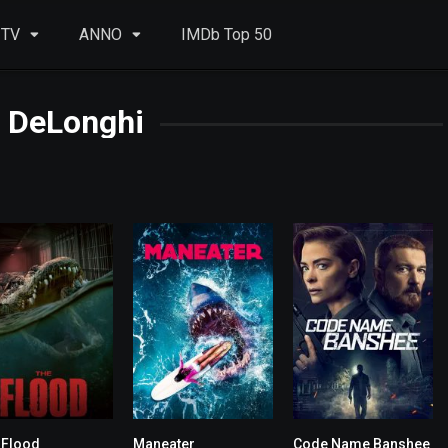
 TV
ANNO
IMDb Top 50
 DeLonghi
 Flood
Maneater
Code Name Banshee
3.2
3.1
3.6