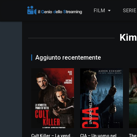
FILM
SERIE
Kim
Aggiunto recentemente
Cult Killer – La vendetta prima di tutto
CIA – Un uomo nel mirino
The
4.8
0