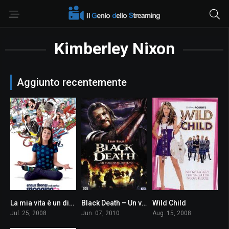
Kimberley Nixon
Aggiunto recentemente
La mia vita è un disastro
Black Death – Un viaggio all’inferno
Wild Child
6.3
6.4
6.1
Jul. 25, 2008
Jun. 07, 2010
Aug. 15, 2008