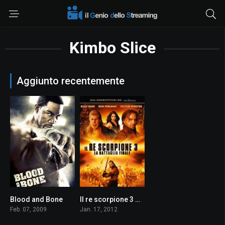
Kimbo Slice
Aggiunto recentemente
Blood and Bone
Il re scorpione 3 – La battaglia finale
6.7
3.7
Feb. 07, 2009
Jan. 17, 2012