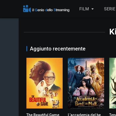
FILM
SERIE
K
Aggiunto recentemente
The Beautiful Game
L’accademia del bene e del male
Ten
0
0