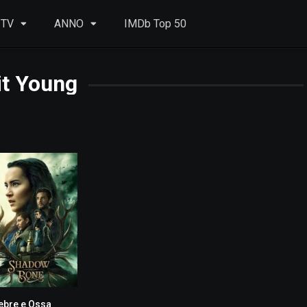
 TV
ANNO
IMDb Top 50
it Young
ebre e Ossa
9.1