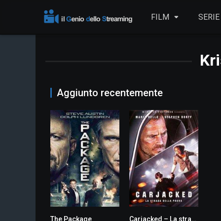
FILM
SERIE
Kr
Aggiunto recentemente
The Package
Carjacked – La strada della paura
5.1
5.0