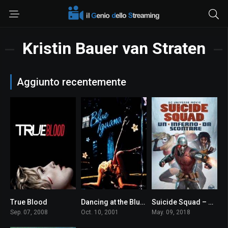
Kristin Bauer van Straten
Aggiunto recentemente
True Blood
Dancing at the Blue Iguana
Suicide Squad – Un inferno da scontare
7.6
5.8
7.0
Sep. 07, 2008
Oct. 10, 2001
May. 09, 2018