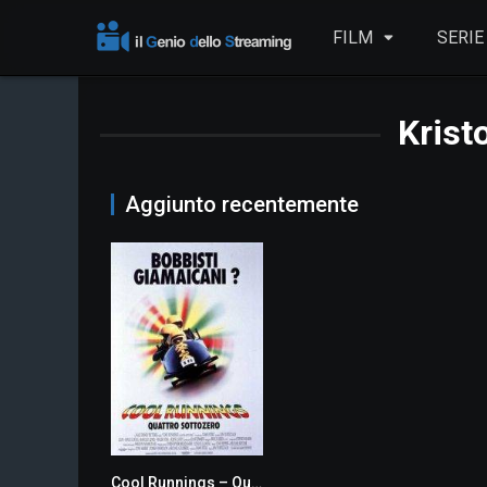
FILM
SERIE
Krist
Aggiunto recentemente
Cool Runnings – Quattro sottozero
6.9