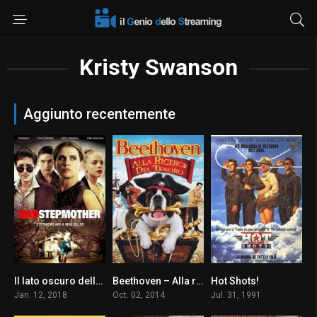
Kristy Swanson
Aggiunto recentemente
Il lato oscuro della mia matrigna
Beethoven – Alla ricerca del tesoro
Hot Shots!
5.1
4.9
6.7
Jan. 12, 2018
Oct. 02, 2014
Jul. 31, 1991