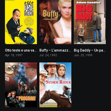
Otto teste e una valigia
Buffy – L’ammazzavampiri
Big Daddy – Un papà speciale
5.3
5.6
6.4
Apr. 18, 1997
Jul. 24, 1992
Jun. 25, 1999