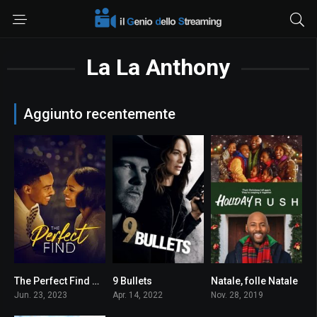
La La Anthony
Aggiunto recentemente
The Perfect Find – Tutto è davvero possibile
9 Bullets
Natale, folle Natale
7.4
3.9
0
Jun. 23, 2023
Apr. 14, 2022
Nov. 28, 2019