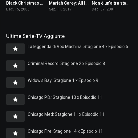
Black Christmas – Un Natale rosso sangue
Mariah Carey: All I Want for Christmas is You
Non è un’altra stupida commedia americana
4.6
5.5
5.7
Dec. 15, 2006
Sep. 11, 2017
Dec. 07, 2001
Ultime Serie-TV Aggiunte
La leggenda di Vox Machina: Stagione 4 x Episodio 5
Criminal Record: Stagione 2 x Episodio 8
Widow’s Bay: Stagione 1 x Episodio 9
Chicago P.D.: Stagione 13 x Episodio 11
Chicago Med: Stagione 11 x Episodio 11
Chicago Fire: Stagione 14 x Episodio 11