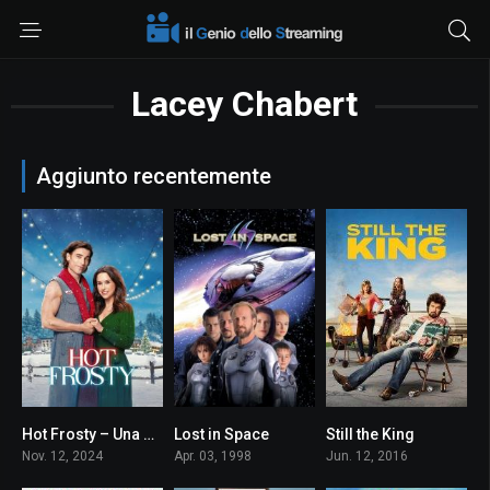
Lacey Chabert
Aggiunto recentemente
Hot Frosty – Una magia di Natale
Lost in Space
Still the King
0
5.1
7.2
Nov. 12, 2024
Apr. 03, 1998
Jun. 12, 2016