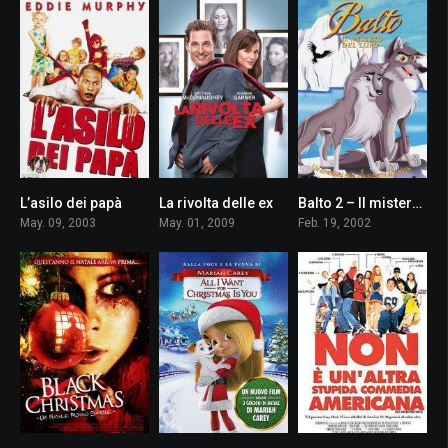
L’asilo dei papà
La rivolta delle ex
Balto 2 – Il mistero del lupo
5.6
5.8
6.2
May. 09, 2003
May. 01, 2009
Feb. 19, 2002