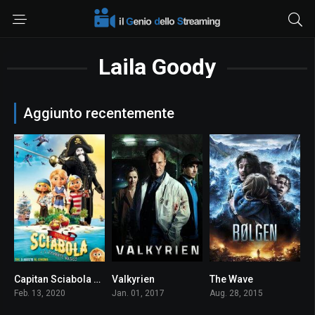
Laila Goody
Aggiunto recentemente
Capitan Sciabola e il Diamante Magico
Valkyrien
The Wave
5.9
6.5
6.7
Feb. 13, 2020
Jan. 01, 2017
Aug. 28, 2015