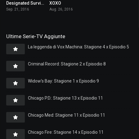
Designated Survivor
XOXO
7.2
5.3
Sep. 21, 2016
Aug. 26, 2016
Ultime Serie-TV Aggiunte
La leggenda di Vox Machina: Stagione 4 x Episodio 5
Criminal Record: Stagione 2 x Episodio 8
Widow’s Bay: Stagione 1 x Episodio 9
Chicago P.D.: Stagione 13 x Episodio 11
Chicago Med: Stagione 11 x Episodio 11
Chicago Fire: Stagione 14 x Episodio 11