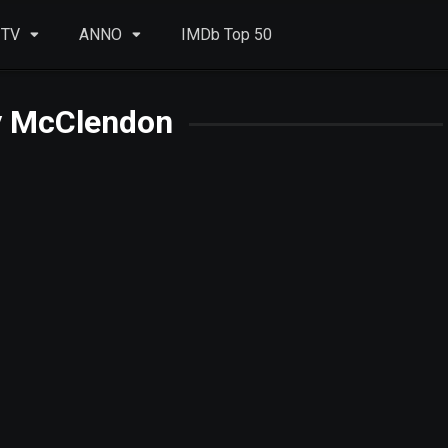
 TV
ANNO
IMDb Top 50
y McClendon