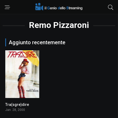
Remo Pizzaroni
Aggiunto recentemente
Tra(sgre)dire
5.6
Jan. 28, 2000