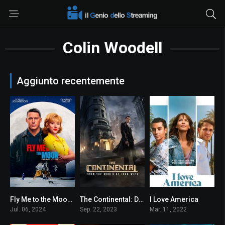
Colin Woodell
Aggiunto recentemente
Fly Me to the Moon – Le due facce della Luna
The Continental: Dal mondo di John Wick
I Love America
6.8
6
4.7
Jul. 06, 2024
Sep. 22, 2023
Mar. 11, 2022