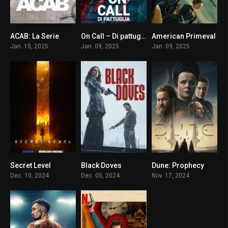
ACAB: La Serie
On Call – Di pattuglia
American Primeval
8.4
7.6
7.4
Jan. 15, 2025
Jan. 09, 2025
Jan. 09, 2025
Secret Level
Black Doves
Dune: Prophecy
7.8
8.2
8.2
Dec. 10, 2024
Dec. 05, 2024
Nov. 17, 2024