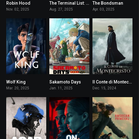
Robin Hood
The Terminal List: Lupo Nero
The Bondsman
8.2
7.729
8.1
Nov. 02, 2025
Aug. 27, 2025
Apr. 03, 2025
Wolf King
Sakamoto Days
Il Conte di Montecristo
8.3
8.1
7.75
Mar. 20, 2025
Jan. 11, 2025
Dec. 15, 2024