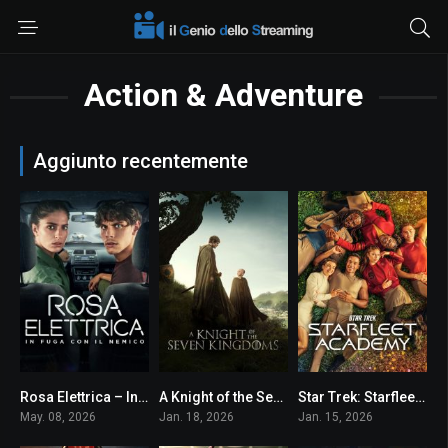
Action & Adventure
Aggiunto recentemente
Rosa Elettrica – In fuga con il nemico
A Knight of the Seven Kingdoms
Star Trek: Starfleet Academy
0
8.055
5.1
May. 08, 2026
Jan. 18, 2026
Jan. 15, 2026