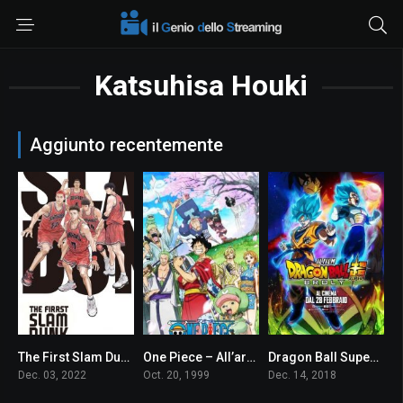
Katsuhisa Houki
Aggiunto recentemente
The First Slam Dunk
One Piece – All’arrembaggio!
Dragon Ball Super: Broly
8.3
8.8
8.0
Dec. 03, 2022
Oct. 20, 1999
Dec. 14, 2018