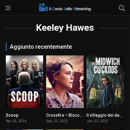
Keeley Hawes
Aggiunto recentemente
Scoop
Crossfire – Bloccati nell’incubo
ll villaggio dei dannati
0
5
7.9
Apr. 05, 2024
Sep. 20, 2022
Jun. 02, 2022