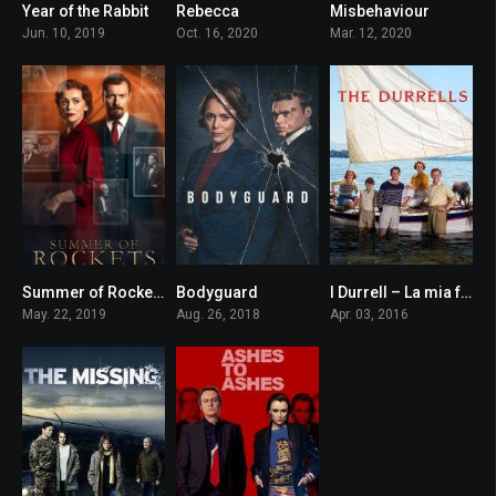
Year of the Rabbit
Rebecca
Misbehaviour
7.2
0
6.0
Jun. 10, 2019
Oct. 16, 2020
Mar. 12, 2020
Summer of Rockets
Bodyguard
I Durrell – La mia famiglia e altri animali
5.6
7.9
7.4
May. 22, 2019
Aug. 26, 2018
Apr. 03, 2016