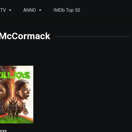
 TV
ANNO
IMDb Top 50
y McCormack
joys
6.8