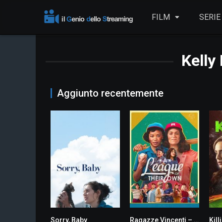
FILM
SERIE
Kell
Aggiunto recentemente
Sorry, Baby
Ragazze Vincenti – La Serie
Kill
7.1
0