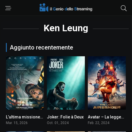
Ken Leung
Aggiunto recentemente
L’ultima missione: Project Hail Mary
Joker: Folie à Deux
Avatar – La leggenda di Aang
0
0
9.6
Mar. 15, 2026
Oct. 01, 2024
Feb. 22, 2024