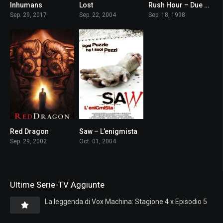
Inhumans
Lost
Rush Hour – Due mine vaganti
6
7.9
7.0
Sep. 29, 2017
Sep. 22, 2004
Sep. 18, 1998
Red Dragon
Saw – L’enigmista
7.2
7.6
Sep. 29, 2002
Oct. 01, 2004
Ultime Serie-TV Aggiunte
La leggenda di Vox Machina: Stagione 4 x Episodio 5