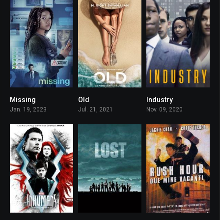
Missing
Old
Industry
7.2
6
7
Jan. 19, 2023
Jul. 21, 2021
Nov. 09, 2020