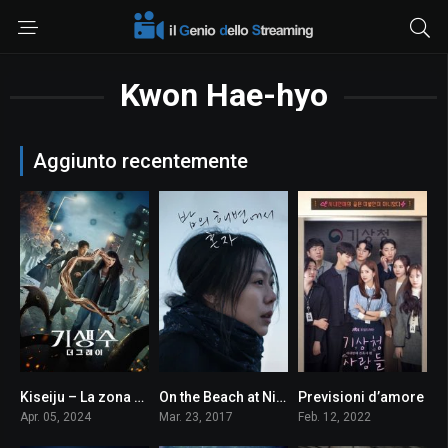
Kwon Hae-hyo
Aggiunto recentemente
Kiseiju – La zona grigia
On the Beach at Night Alone
Previsioni d’amore
10
6.8
8.6
Apr. 05, 2024
Mar. 23, 2017
Feb. 12, 2022